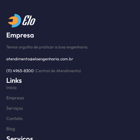
Empresa
Temos orgulho de praticar a boa engenharia.
atendimento@eloengenharia.com.br
(11) 4963-8300
(Central de Atendimento)
Links
Inicio
Empresa
Serviços
Contato
Blog
Serviços