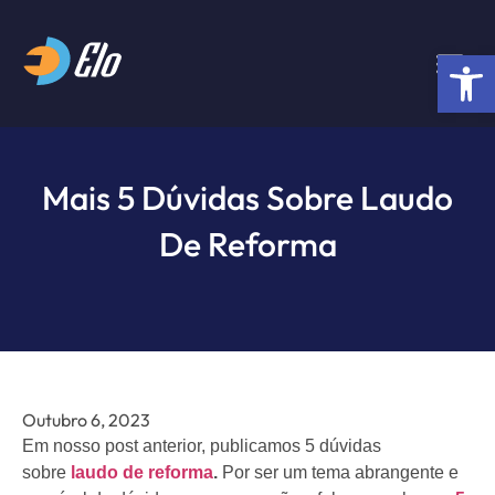
Abrir 
Mais 5 Dúvidas Sobre Laudo
De Reforma
Outubro 6, 2023
Em nosso post anterior, publicamos 5 dúvidas
sobre
laudo de reforma
.
Por ser um tema abrangente e