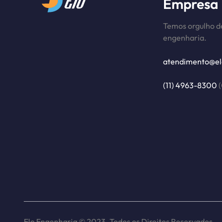
Empresa
Temos orgulho de
engenharia.
atendimento@el
(11) 4963-8300
(
Elo Engenharia © 2023. Todos os Direitos Reservados