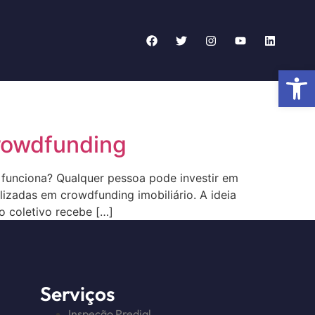
Abrir 
crowdfunding
funciona? Qualquer pessoa pode investir em
izadas em crowdfunding imobiliário. A ideia
o coletivo recebe […]
Serviços
Inspeção Predial