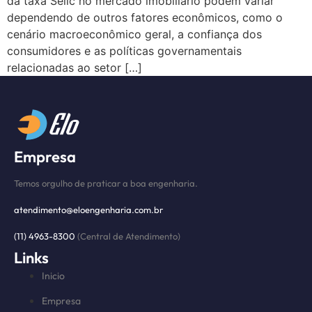
da taxa Selic no mercado imobiliário podem variar
dependendo de outros fatores econômicos, como o
cenário macroeconômico geral, a confiança dos
consumidores e as políticas governamentais
relacionadas ao setor […]
Empresa
Temos orgulho de praticar a boa engenharia.
atendimento@eloengenharia.com.br
(11) 4963-8300
(Central de Atendimento)
Links
Inicio
Empresa