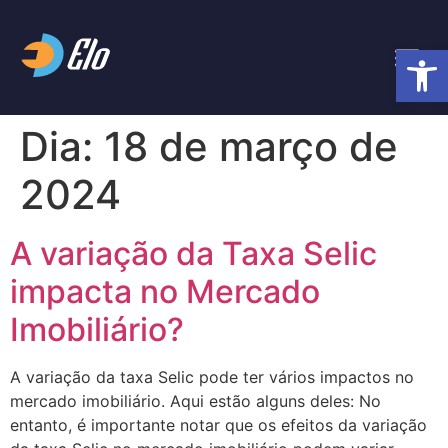
Abrir 
Dia:
18 de março de
2024
A variação da Taxa Selic
impacta no Mercado
Imobiliário?
A variação da taxa Selic pode ter vários impactos no
mercado imobiliário. Aqui estão alguns deles: No
entanto, é importante notar que os efeitos da variação